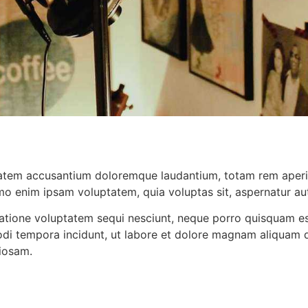
ptatem accusantium doloremque laudantium, totam rem aperia
emo enim ipsam voluptatem, quia voluptas sit, aspernatur aut
atione voluptatem sequi nesciunt, neque porro quisquam est
modi tempora incidunt, ut labore et dolore magnam aliquam
riosam.