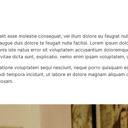
elit esse molestie consequat, vel illum dolore eu feugiat nul
augue duis dolore te feugait nulla facilisi. Lorem ipsum dolo
is iste natus error sit voluptatem accusantium doloremqu
e vitae dicta sunt, explicabo. nemo enim ipsam voluptatem, q
atione voluptatem sequi nesciunt, neque porro quisquam est
modi tempora incidunt, ut labore et dolore magnam aliquam
riosam.