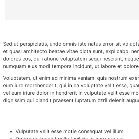
Sed ut perspiciatis, unde omnis iste natus error sit volu
et quasi architecto beatae vitae dicta sunt, explicabo. n
dolores eos, qui ratione voluptatem sequi nesciunt, neque 
numquam eius modi tempora incidunt, ut labore et dolor
Voluptatem. ut enim ad minima veniam, quis nostrum exerc
eum iure reprehenderit, qui in ea voluptate velit esse, qu
vel eum iriure dolor in hendrerit in vulputate velit esse mo
dignissim qui blandit praesent luptatum zzril delenit augue 
Vulputate velit esse motie consequat vel illum
Dolore eu feugiat nulla facilisis at vero eros et