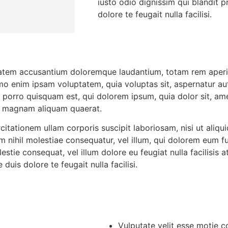
iusto odio dignissim qui blandit p
dolore te feugait nulla facilisi.
ptatem accusantium doloremque laudantium, totam rem aperia
emo enim ipsam voluptatem, quia voluptas sit, aspernatur au
porro quisquam est, qui dolorem ipsum, quia dolor sit, amet
e magnam aliquam quaerat.
itationem ullam corporis suscipit laboriosam, nisi ut ali
am nihil molestiae consequatur, vel illum, qui dolorem eum f
lestie consequat, vel illum dolore eu feugiat nulla facilisis
duis dolore te feugait nulla facilisi.
Vulputate velit esse motie c