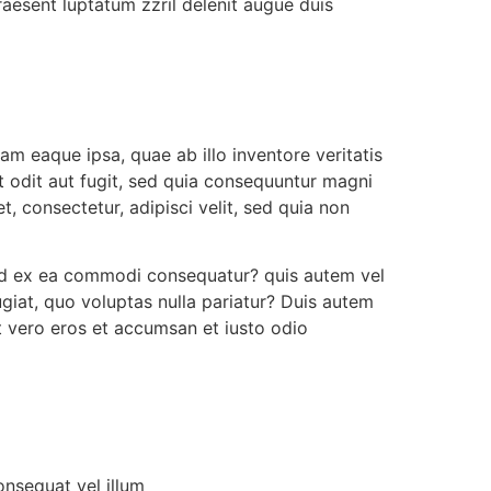
raesent luptatum zzril delenit augue duis
m eaque ipsa, quae ab illo inventore veritatis
t odit aut fugit, sed quia consequuntur magni
, consectetur, adipisci velit, sed quia non
quid ex ea commodi consequatur? quis autem vel
ugiat, quo voluptas nulla pariatur? Duis autem
 at vero eros et accumsan et iusto odio
onsequat vel illum