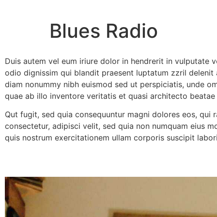
Blues Radio
D
uis autem vel eum iriure dolor in hendrerit in vulputate v
odio dignissim qui blandit praesent luptatum zzril delenit 
diam nonummy nibh euismod sed ut perspiciatis, unde omn
quae ab illo inventore veritatis et quasi architecto beata
Qut fugit, sed quia consequuntur magni dolores eos, qui r
consectetur, adipisci velit, sed quia non numquam eius 
quis nostrum exercitationem ullam corporis suscipit labo