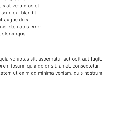
sis at vero eros et
issim qui blandit
it augue duis
is iste natus error
 doloremque
ia voluptas sit, aspernatur aut odit aut fugit,
rem ipsum, quia dolor sit, amet, consectetur,
ptatem ut enim ad minima veniam, quis nostrum